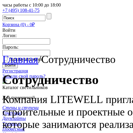
часы работы с 10:00 до 18:00
+7 (495) 108-41-75
Корзина (0) - 0₽
Войти
Логин:
Пароль:
Главная
/
Сотрудничество
Запомнить меня
Регистрация
Сотрудничество
Забыли свой пароль?
Каталог светильников
Компания LITEWELL приглаш
Для помещений
Стены и ступени
строительные и проектные о
Точечные
Даунлайты
которые занимаются реализа
Трековые
Подвесные