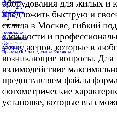
оборудования для жилых и 
Накладные
Карданные
Выдвижные
предложить быструю и свое
Панели
склада в Москве, гибкий по
Для улицы
Настенные
сложности и профессиональ
Прожекторы
Грунтовые
менеджеров, которые в любо
Все товары
Проекты
Оплата и доставка
Контакты
возникающие вопросы. Для т
взаимодействие максимальн
предоставляем файлы форм
фотометрические характери
установке, которые вы смож