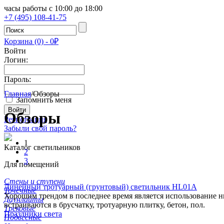
часы работы с 10:00 до 18:00
+7 (495) 108-41-75
Корзина (0) - 0₽
Войти
Логин:
Пароль:
Главная
/
Обзоры
Запомнить меня
Обзоры
Регистрация
Забыли свой пароль?
1
Каталог светильников
2
3
Для помещений
Стены и ступени
Линейный тротуарный (грунтовый) светильник HL01A
Точечные
Хорошим трендом в последнее время является использование н
Даунлайты
встраиваются в брусчатку, тротуарную плитку, бетон, пол.
Трековые
Праздники света
Подвесные