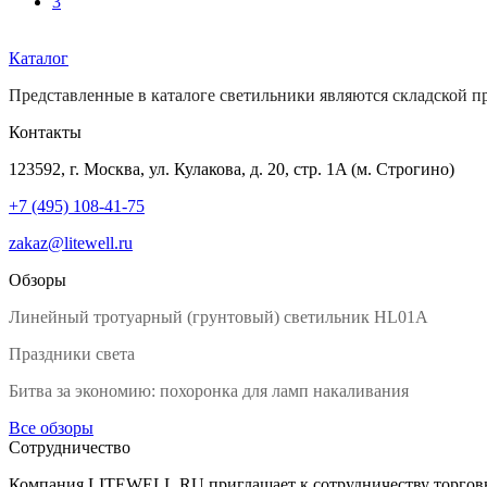
3
Каталог
Представленные в каталоге светильники являются складской пр
Контакты
123592
, г.
Москва
,
ул. Кулакова, д. 20, стр. 1A (м. Строгино)
+7 (495) 108-41-75
zakaz@litewell.ru
Обзоры
Линейный тротуарный (грунтовый) светильник HL01A
Праздники света
Битва за экономию: похоронка для ламп накаливания
Все обзоры
Сотрудничество
Компания LITEWELL.RU приглашает к сотрудничеству торговые