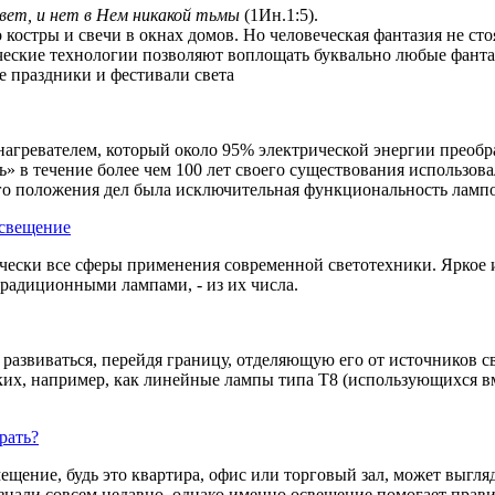
свет, и нет в Нем никакой тьмы
(1Ин.1:5).
костры и свечи в окнах домов. Но человеческая фантазия не стоя
ческие технологии позволяют воплощать буквально любые фанта
е праздники и фестивали света
нагревателем, который около 95% электрической энергии преобра
ь» в течение более чем 100 лет своего существования использова
о положения дел была исключительная функциональность лампо
освещение
чески все сферы применения современной светотехники. Яркое
радиционными лампами, - из их числа.
развиваться, перейдя границу, отделяющую его от источников 
ких, например, как линейные лампы типа T8 (использующихся в
рать?
ние, будь это квартира, офис или торговый зал, может выгляде
ознали совсем недавно, однако именно освещение помогает прав