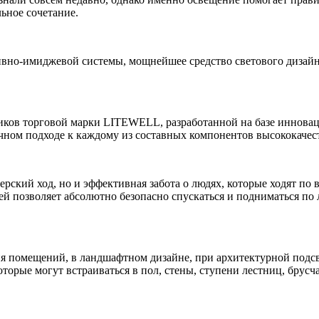
ьное сочетание.
вно-имиджевой системы, мощнейшее средство светового дизайна
ков торговой марки LITEWELL, разработанной на базе иннова
чном подходе к каждому из составных компонентов высококачес
рский ход, но и эффективная забота о людях, которые ходят по
ей позволяет абсолютно безопасно спускаться и подниматься по
ия помещений, в ландшафтном дизайне, при архитектурной подсв
орые могут встраиваться в пол, стены, ступени лестниц, брусча