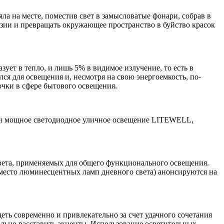
ла на месте, поместив свет в замысловатые фонари, собрав в
зии и превращать окружающее пространство в буйство красок
зует в тепло, и лишь 5% в видимое излучение, то есть в
лся для освещения и, несмотря на свою энергоемкость, по-
чки в сфере бытового освещения.
 и мощное светодиодное уличное освещение LITEWELL,
света, применяемых для общего функционального освещения.
место люминесцентных ламп дневного света) анонсируются на
ть современно и привлекательно за счет удачного сочетания
ильно расставить акценты. Использование осветительных