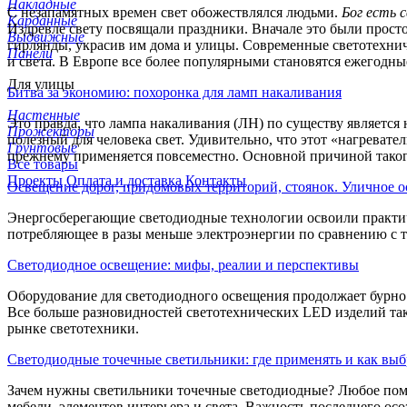
Накладные
С незапамятных времен свет обожествлялся людьми.
Бог есть 
Карданные
Издревле свету посвящали праздники. Вначале это были просто 
Выдвижные
гирлянды, украсив им дома и улицы. Современные светотехни
Панели
и света. В Европе все более популярными становятся ежегодны
Для улицы
Битва за экономию: похоронка для ламп накаливания
Настенные
Это правда, что лампа накаливания (ЛН) по существу является 
Прожекторы
полезный для человека свет. Удивительно, что этот «нагревател
Грунтовые
прежнему применяется повсеместно. Основной причиной таког
Все товары
Проекты
Оплата и доставка
Контакты
Освещение дорог, придомовых территорий, стоянок. Уличное 
Энергосберегающие светодиодные технологии освоили практи
потребляющее в разы меньше электроэнергии по сравнению с т
Светодиодное освещение: мифы, реалии и перспективы
Оборудование для светодиодного освещения продолжает бурно 
Все больше разновидностей светотехнических LED изделий та
рынке светотехники.
Светодиодные точечные светильники: где применять и как выб
Зачем нужны светильники точечные светодиодные? Любое помеще
мебели, элементов интерьера и света. Важность последнего ос